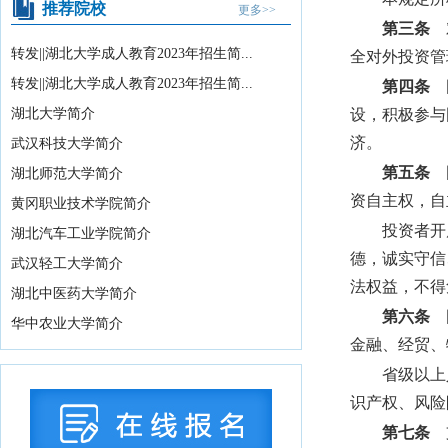
推荐院校
证书课程免...
2026-07-15
更多>>
第三条
对
国务院关于《中医药振兴发展“十五五”规
转发||湖北大学成人教育2023年招生简...
全对外投资管
划》的批复
2026-07-11
转发||湖北大学成人教育2023年招生简...
第四条
国
中共中央办公厅、国务院办公厅印发
湖北大学简介
设，积极参与
《关于全力做好防汛...
2026-07-10
济。
武汉科技大学简介
教育部关于举办中国国际大学生创新大
第五条
国
湖北师范大学简介
赛（2026）的...
2026-07-31
资自主权，自
黄冈职业技术学院简介
2026年湖北省空军青少年航空学校招生
投资者开
湖北汽车工业学院简介
拟录取及备份...
2026-07-29
德，诚实守信
国务院办公厅印发《关于国务院行政复
武汉轻工大学简介
法权益，不得
议案件处理程序的...
2026-07-28
湖北中医药大学简介
第六条
国
中共中央 国务院转发《中央宣传部、司
华中农业大学简介
金融、经贸、
法部关于开展法...
2026-07-28
教育部办公厅关于2026年度教育部大中
省级以上
小学课程教材...
2026-07-28
识产权、风险
教育部等九部门关于开展2026年国家通
第七条
支