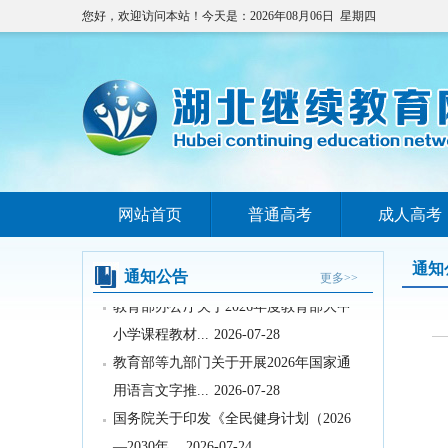
您好，欢迎访问本站！今天是：2026年08月06日 星期四
教育部关于举办中国国际大学生创新大
赛（2026）的...
2026-07-31
2026年湖北省空军青少年航空学校招生
拟录取及备份...
2026-07-29
国务院办公厅印发《关于国务院行政复
网站首页
普通高考
成人高考
议案件处理程序的...
2026-07-28
中共中央 国务院转发《中央宣传部、司
通知
法部关于开展法...
2026-07-28
通知公告
更多>>
教育部办公厅关于2026年度教育部大中
小学课程教材...
2026-07-28
教育部等九部门关于开展2026年国家通
用语言文字推...
2026-07-28
国务院关于印发《全民健身计划（2026
—2030年...
2026-07-24