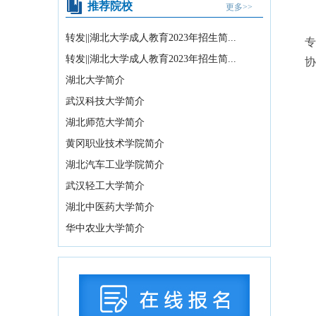
推荐院校
更多>>
教育部关于举办中国国际大学生创新大
赛（2026）的...
2026-07-31
转发||湖北大学成人教育2023年招生简...
专
2026年湖北省空军青少年航空学校招生
转发||湖北大学成人教育2023年招生简...
协
拟录取及备份...
2026-07-29
湖北大学简介
国务院办公厅印发《关于国务院行政复
武汉科技大学简介
议案件处理程序的...
2026-07-28
湖北师范大学简介
中共中央 国务院转发《中央宣传部、司
黄冈职业技术学院简介
法部关于开展法...
2026-07-28
湖北汽车工业学院简介
教育部办公厅关于2026年度教育部大中
武汉轻工大学简介
小学课程教材...
2026-07-28
湖北中医药大学简介
教育部等九部门关于开展2026年国家通
华中农业大学简介
用语言文字推...
2026-07-28
国务院关于印发《全民健身计划（2026
—2030年...
2026-07-24
中共中央 国务院印发《关于加强新时代
社会工作的意见...
2026-07-24