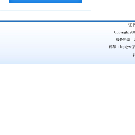
议案件处理程序的...
2026-07-28
中共中央 国务院转发《中央宣传部、司
法部关于开展法...
2026-07-28
证
教育部办公厅关于2026年度教育部大中
Copyright 2
小学课程教材...
2026-07-28
服务热线：0
邮箱：hbjxjyw
教育部等九部门关于开展2026年国家通
鄂
用语言文字推...
2026-07-28
国务院关于印发《全民健身计划（2026
—2030年...
2026-07-24
中共中央 国务院印发《关于加强新时代
社会工作的意见...
2026-07-24
教育部关于公布2026年高等学历继续教
育拟招生专业...
2026-07-22
湖北省高等职业教育专科专业目录
2026-
07-16
湖北省2026年10月高等教育自学考试网