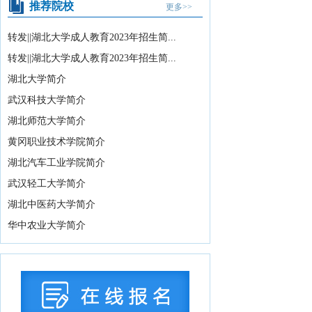
推荐院校
更多>>
07-16
湖北省2026年10月高等教育自学考试网
转发||湖北大学成人教育2023年招生简...
上报名须知
2026-07-15
转发||湖北大学成人教育2023年招生简...
湖北省2026年下半年高等教育自学考试
湖北大学简介
计算机化考试...
2026-07-15
武汉科技大学简介
教育部办公厅关于印发《义务教育阶段
湖北师范大学简介
科学教育“做中学...
2026-08-05
黄冈职业技术学院简介
关于武汉晴川学院变更办学地址的公示
湖北汽车工业学院简介
2026-08-04
武汉轻工大学简介
2026年湖北省海军青少年航空学校招生
湖北中医药大学简介
拟录取学生名...
2026-08-04
华中农业大学简介
教育部关于举办中国国际大学生创新大
赛（2026）的...
2026-07-31
2026年湖北省空军青少年航空学校招生
拟录取及备份...
2026-07-29
国务院办公厅印发《关于国务院行政复