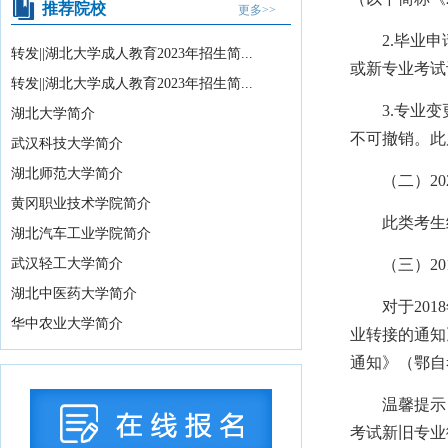
推荐院校
更多>>
湖北省2026年10月高等教育自学考试网
2.毕业申请：
上报名须知
2026-07-15
转发||湖北大学成人教育2023年招生简...
或新专业考试
湖北省2026年下半年高等教育自学考试
转发||湖北大学成人教育2023年招生简...
计算机化考试...
2026-07-15
3.专业变更
湖北大学简介
教育部办公厅关于印发《义务教育阶段
不可撤销。此
武汉科技大学简介
科学教育“做中学...
2026-08-05
湖北师范大学简介
（二）202
关于武汉晴川学院变更办学地址的公示
黄冈职业技术学院简介
2026-08-04
此类考生统
湖北汽车工业学院简介
2026年湖北省海军青少年航空学校招生
武汉轻工大学简介
（三）201
拟录取学生名...
2026-08-04
湖北中医药大学简介
教育部关于举办中国国际大学生创新大
对于2018
华中农业大学简介
赛（2026）的...
2026-07-31
业转接的通知
2026年湖北省空军青少年航空学校招生
通知》（鄂自
拟录取及备份...
2026-07-29
温馨提示：为
国务院办公厅印发《关于国务院行政复
考试新旧专业
议案件处理程序的...
2026-07-28