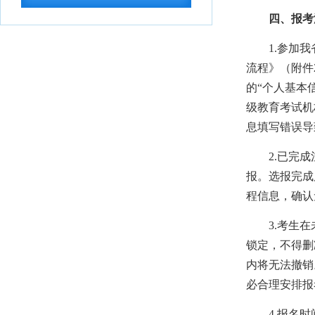
中共中央 国务院转发《中央宣传部、司
四、报考
法部关于开展法...
2026-07-28
1.参加我省
教育部办公厅关于2026年度教育部大中
流程》（附件
小学课程教材...
2026-07-28
的“个人基本
教育部等九部门关于开展2026年国家通
级教育考试机
用语言文字推...
2026-07-28
息填写错误导
国务院关于印发《全民健身计划（2026
—2030年...
2026-07-24
2.已完成注
中共中央 国务院印发《关于加强新时代
报。选报完成
社会工作的意见...
2026-07-24
程信息，确认
教育部关于公布2026年高等学历继续教
3.考生在未
育拟招生专业...
2026-07-22
锁定，不得删
湖北省高等职业教育专科专业目录
2026-
内将无法撤销
07-16
必合理安排报
湖北省2026年10月高等教育自学考试网
上报名须知
2026-07-15
4.报名时间