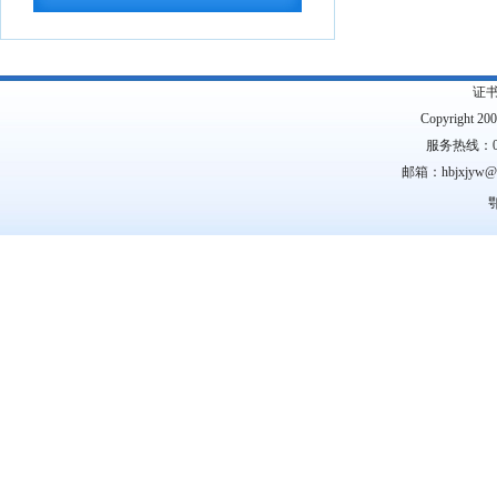
用语言文字推...
2026-07-28
国务院关于印发《全民健身计划（2026
—2030年...
2026-07-24
证
中共中央 国务院印发《关于加强新时代
Copyright 2
社会工作的意见...
2026-07-24
服务热线：0
邮箱：hbjxjyw
教育部关于公布2026年高等学历继续教
鄂
育拟招生专业...
2026-07-22
湖北省高等职业教育专科专业目录
2026-
07-16
湖北省2026年10月高等教育自学考试网
上报名须知
2026-07-15
湖北省2026年下半年高等教育自学考试
计算机化考试...
2026-07-15
2026年9月湖北省高等教育自学考试学历
证书课程免...
2026-07-15
国务院关于《中医药振兴发展“十五五”规