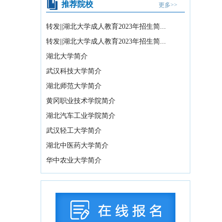
推荐院校
更多>>
证书课程免...
2026-07-15
国务院关于《中医药振兴发展“十五五”规
转发||湖北大学成人教育2023年招生简...
划》的批复
2026-07-11
转发||湖北大学成人教育2023年招生简...
中共中央办公厅、国务院办公厅印发
湖北大学简介
《关于全力做好防汛...
2026-07-10
武汉科技大学简介
教育部关于举办中国国际大学生创新大
湖北师范大学简介
赛（2026）的...
2026-07-31
黄冈职业技术学院简介
2026年湖北省空军青少年航空学校招生
湖北汽车工业学院简介
拟录取及备份...
2026-07-29
武汉轻工大学简介
国务院办公厅印发《关于国务院行政复
湖北中医药大学简介
议案件处理程序的...
2026-07-28
华中农业大学简介
中共中央 国务院转发《中央宣传部、司
法部关于开展法...
2026-07-28
教育部办公厅关于2026年度教育部大中
小学课程教材...
2026-07-28
教育部等九部门关于开展2026年国家通