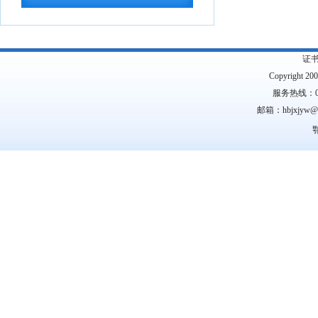
教育部关于公布2026年高等学历继续教
育拟招生专业...
2026-07-22
湖北省高等职业教育专科专业目录
2026-
证
07-16
Copyright 2
湖北省2026年10月高等教育自学考试网
服务热线：0
上报名须知
2026-07-15
邮箱：hbjxjyw
湖北省2026年下半年高等教育自学考试
鄂
计算机化考试...
2026-07-15
2026年9月湖北省高等教育自学考试学历
证书课程免...
2026-07-15
国务院关于《中医药振兴发展“十五五”规
划》的批复
2026-07-11
中共中央办公厅、国务院办公厅印发
《关于全力做好防汛...
2026-07-10