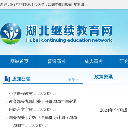
您好，欢迎访问本站！今天是：2026年08月06日 星期四
教育部关于举办中国国际大学生创新大
赛（2026）的...
2026-07-31
2026年湖北省空军青少年航空学校招生
拟录取及备份...
2026-07-29
国务院办公厅印发《关于国务院行政复
议案件处理程序的...
2026-07-28
网站首页
普通高考
成人高考
研
中共中央 国务院转发《中央宣传部、司
法部关于开展法...
2026-07-28
政策资讯
通知公告
更多>>
教育部办公厅关于2026年度教育部大中
小学课程教材...
2026-07-28
教育部等九部门关于开展2026年国家通
用语言文字推...
2026-07-28
2024年全国
国务院关于印发《全民健身计划（2026
—2030年...
2026-07-24