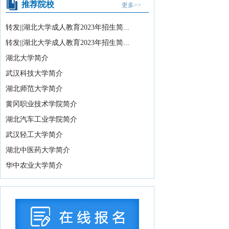
推荐院校
更多>>
教育部关于举办中国国际大学生创新大
赛（2026）的...
2026-07-31
转发||湖北大学成人教育2023年招生简...
2026年湖北省空军青少年航空学校招生
转发||湖北大学成人教育2023年招生简...
拟录取及备份...
2026-07-29
湖北大学简介
国务院办公厅印发《关于国务院行政复
武汉科技大学简介
议案件处理程序的...
2026-07-28
湖北师范大学简介
中共中央 国务院转发《中央宣传部、司
黄冈职业技术学院简介
法部关于开展法...
2026-07-28
湖北汽车工业学院简介
教育部办公厅关于2026年度教育部大中
武汉轻工大学简介
小学课程教材...
2026-07-28
教育部等九部门关于开展2026年国家通
湖北中医药大学简介
用语言文字推...
2026-07-28
华中农业大学简介
国务院关于印发《全民健身计划（2026
—2030年...
2026-07-24
中共中央 国务院印发《关于加强新时代
社会工作的意见...
2026-07-24