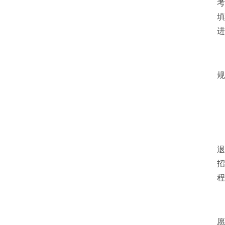
考
中共中央办公厅、国务院办公厅印发
填
《关于全力做好防汛...
2026-07-10
进
规
退
招
程
愿