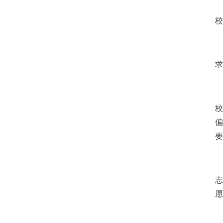
校
求
校
偏
要
志
愿